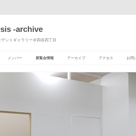
sis -archive
ンデントギャラリー＠四谷四丁目
コ
ン
メンバー
展覧会情報
アーカイブ
アクセス
お問
テ
ン
ツ
開催中
へ
ス
キ
これから
ッ
プ
過去