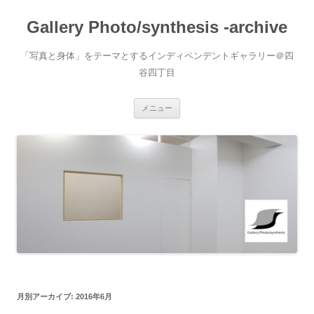
Gallery Photo/synthesis -archive
「写真と身体」をテーマとするインディペンデントギャラリー＠四
谷四丁目
コ
メニュー
ン
テ
ン
ツ
へ
ス
キ
ッ
プ
月別アーカイブ:
2016年6月