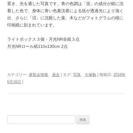
置き、光を通した写真です。青の色調は「泥」の成分が紙に沈
着した色で、身体に青い色素沈着による痣が透過光により強く
出、さらに「沼」に沈殿した葉、木などがフォトグラムの様に
印画紙に刻まれています。
ライトボックス３個・月光NR全紙３点
月光NRロール紙110x130cm 2点
カテゴリー:
展覧会情報
、
過去
| タグ:
写真
、
大塚勉
| 投稿日:
2016年
6月16日
|
検
索: